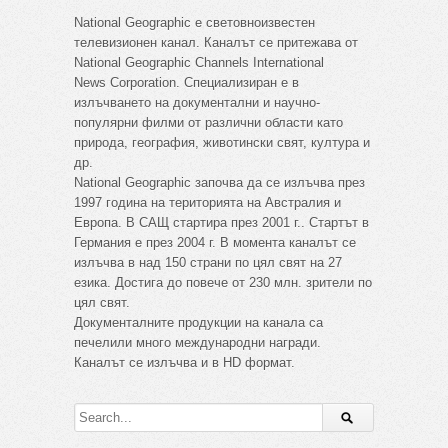
National Geographic е световноизвестен
телевизионен канал. Каналът се притежава от
National Geographic Channels International
News Corporation. Специализиран е в
излъчването на документални и научно-
популярни филми от различни области като
природа, география, животински свят, култура и
др.
National Geographic започва да се излъчва през
1997 година на територията на Австралия и
Европа. В САЩ стартира през 2001 г.. Стартът в
Германия е през 2004 г. В момента каналът се
излъчва в над 150 страни по цял свят на 27
езика. Достига до повече от 230 млн. зрители по
цял свят.
Документалните продукции на канала са
печелили много международни награди.
Каналът се излъчва и в HD формат.