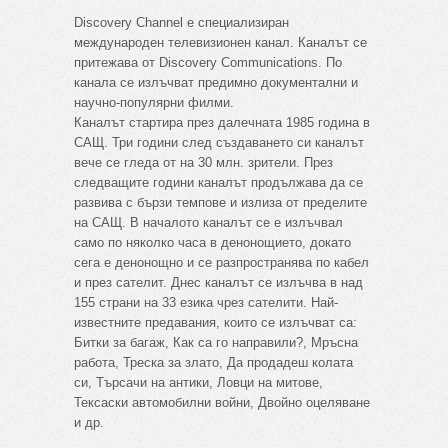
Discovery Channel е специализиран
международен телевизионен канал. Каналът се
притежава от Discovery Communications. По
канала се излъчват предимно документални и
научно-популярни филми.
Каналът стартира през далечната 1985 година в
САЩ. Три години след създаването си каналът
вече се гледа от на 30 млн. зрители. През
следващите години каналът продължава да се
развива с бързи темпове и излиза от пределите
на САЩ. В началото каналът се е излъчвал
само по няколко часа в денонощието, докато
сега е денонощно и се разпространява по кабел
и през сателит. Днес каналът се излъчва в над
155 страни на 33 езика чрез сателити. Най-
известните предавания, които се излъчват са:
Битки за багаж, Как са го направили?, Мръсна
работа, Треска за злато, Да продадеш колата
си, Търсачи на антики, Ловци на митове,
Тексаски автомобилни войни, Двойно оцеляване
и др.