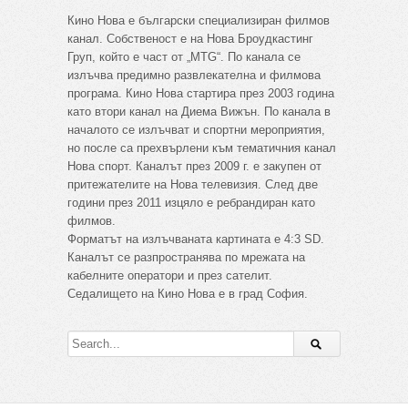
Кино Нова е български специализиран филмов
канал. Собственост е на Нова Броудкастинг
Груп, който е част от „MTG“. По канала се
излъчва предимно развлекателна и филмова
програма. Кино Нова стартира през 2003 година
като втори канал на Диема Вижън. По канала в
началото се излъчват и спортни мероприятия,
но после са прехвърлени към тематичния канал
Нова спорт. Каналът през 2009 г. е закупен от
притежателите на Нова телевизия. След две
години през 2011 изцяло е ребрандиран като
филмов.
Форматът на излъчваната картината е 4:3 SD.
Каналът се разпространява по мрежата на
кабелните оператори и през сателит.
Седалището на Кино Нова е в град София.