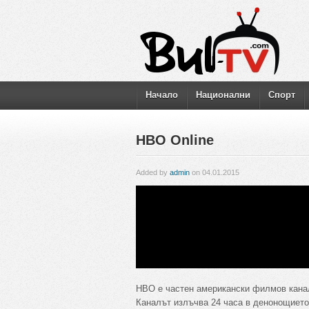
Начало
Национални
Спорт
HBO Online
Added by
admin
on 04.01.2015
HBO е частен американски филмов канал
Каналът излъчва 24 часа в денонощието.