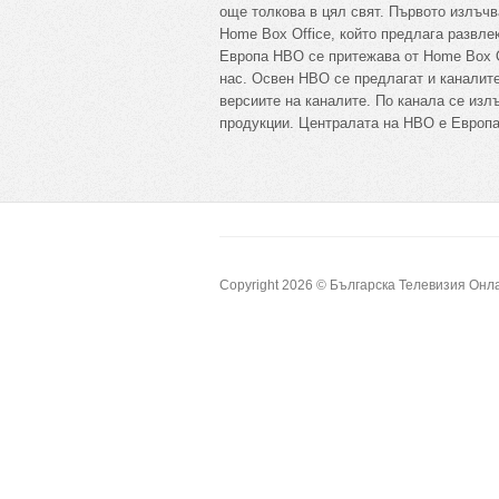
още толкова в цял свят. Първото излъчв
Home Box Office, който предлага развле
Европа HBO се притежава от Home Box O
нас. Освен HBO се предлагат и канали
версиите на каналите. По канала се изл
продукции. Централата на HBO е Европа
Copyright 2026 ©
Българска Телевизия Онл