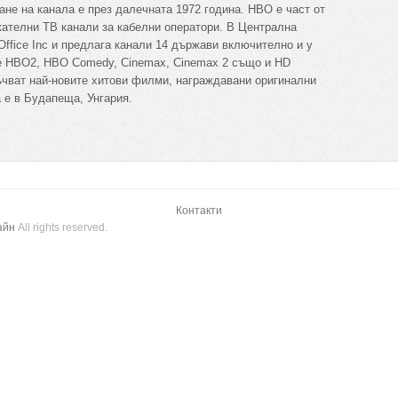
ане на канала е през далечната 1972 година. HBO е част от
кателни ТВ канали за кабелни оператори. В Централна
ffice Inc и предлага канали 14 държави включително и у
те HBO2, HBO Comedy, Cinemax, Cinemax 2 също и HD
ъчват най-новите хитови филми, награждавани оригинални
 е в Будапеща, Унгария.
Контакти
айн
All rights reserved.